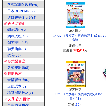
‧
艾弗瑞鋼琴教程(60)
‧
日本DOREMI(32)
‧
進口樂譜３折起(5)
※鋼琴譜類別
‧
鋼琴譜(195)
放大圖示
IN732 《貝多芬》寫譜練習本-低
IN7
‧
鋼琴樂理(45)
音譜
‧
鋼琴技巧(46)
定價
90
元
‧
聯彈曲集(9)
81
網路價
9.0折
元
‧
聽音(23)
------------------------------------------
※各式樂器譜
‧
各式樂器譜(8)
※輔助教材
‧
音樂聯絡簿(6)
‧
五線譜本(6)
放大圖示
‧
識譜補助教材(6)
IN723 《貝多芬》快樂學樂理-評
IN7
量本(３)
※文具‧音樂百貨
定價
100
元
‧
音樂袋背包(2)