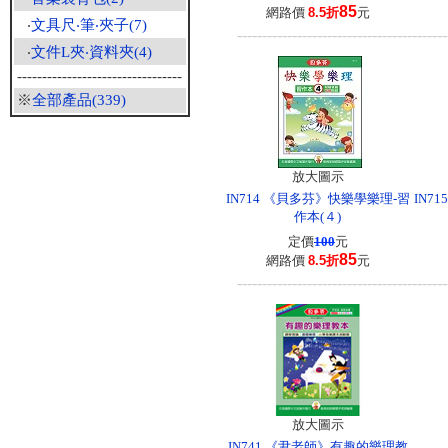
85
網路價
8.5折
元
‧
文具尺‧筆‧夾子(7)
------------------------------------------
‧
文件L夾‧資料夾(4)
---------------------------------
※
全部產品(339)
放大圖示
IN714 《貝多芬》快樂學樂理-習
IN7
作本(４)
定價
100
元
85
網路價
8.5折
元
------------------------------------------
放大圖示
IN741 《尹老師》有趣的樂理教