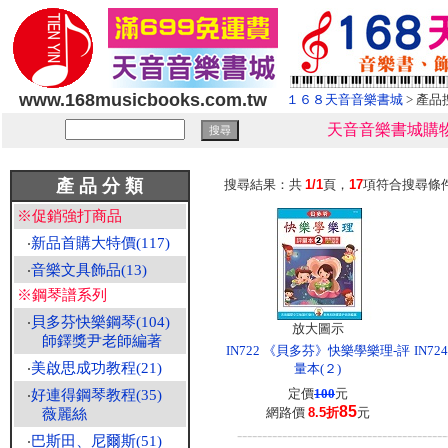
www.168musicbooks.com.tw
１６８天音音樂書城
> 產品
天音音樂書城購物
產 品 分 類
搜尋結果：共
1/1
頁，
17
項符合搜尋條
※促銷強打商品
‧
新品首購大特價(117)
‧
音樂文具飾品(13)
※鋼琴譜系列
‧
貝多芬快樂鋼琴(104)
放大圖示
師鐸獎尹老師編著
IN722 《貝多芬》快樂學樂理-評
IN7
‧
美啟思成功教程(21)
量本(２)
定價
100
元
‧
好連得鋼琴教程(35)
85
網路價
8.5折
元
薇麗絲
------------------------------------------
‧
巴斯田、尼爾斯(51)