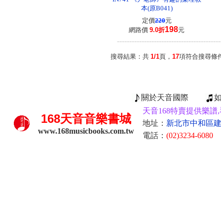
本(原B041)
定價
220
元
198
網路價
9.0折
元
------------------------------------------
搜尋結果：共
1/1
頁，
17
項符合搜尋條
關於天音國際
天音168特賣提供樂譜,
168
天音音樂書城
地址：
新北市中和區建康
www.168musicbooks.com.tw
電話：
(02)3234-6080