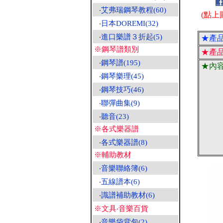
‧
艾弗瑞鋼琴教程(60)
(點上
‧
日本DOREMI(32)
‧
進口樂譜３折起(5)
★產
※鋼琴譜類別
★產
‧
鋼琴譜(195)
★內
‧
鋼琴樂理(45)
‧
鋼琴技巧(46)
‧
聯彈曲集(9)
‧
聽音(23)
※各式樂器譜
‧
各式樂器譜(8)
※輔助教材
‧
音樂聯絡簿(6)
‧
五線譜本(6)
‧
識譜補助教材(6)
※文具‧音樂百貨
‧
音樂袋背包(2)