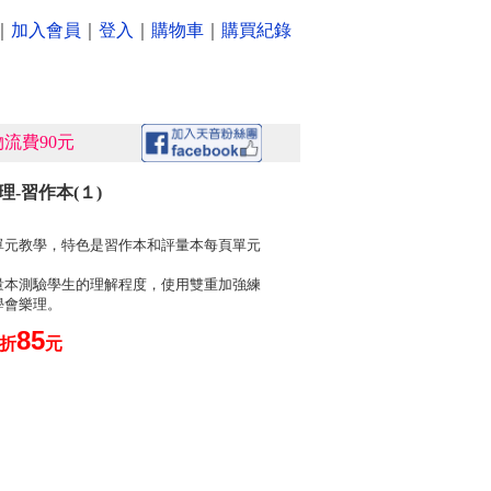
｜
加入會員
｜
登入
｜
購物車
｜
購買紀錄
流費90元
理-習作本(１)
單元教學，特色是習作本和評量本每頁單元
量本測驗學生的理解程度，使用雙重加強練
學會樂理。
85
5折
元