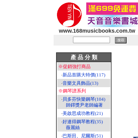
www.168musicbooks.com.tw
產 品 分 類
※促銷強打商品
‧
新品首購大特價(117)
‧
音樂文具飾品(13)
※鋼琴譜系列
‧
貝多芬快樂鋼琴(104)
師鐸獎尹老師編著
‧
美啟思成功教程(21)
‧
好連得鋼琴教程(35)
薇麗絲
‧
巴斯田、尼爾斯(51)