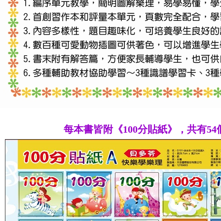
每本書皆附《100分貼紙》，共有5