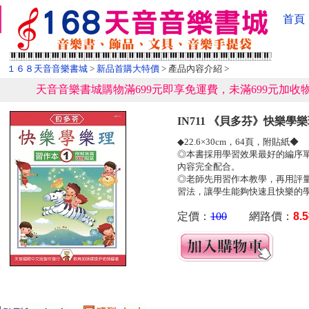
首頁
１６８天音音樂書城
>
新品首購大特價
> 產品內容介紹 >
天音音樂書城購物滿699元即享免運費，未滿699元加收物
IN711 《貝多芬》快樂學樂
◆22.6×30cm，64頁，附貼紙◆
◎本書採用學習效果最好的編序
內容完全配合。
◎老師先用習作本教學，再用評
習法，讓學生能夠快速且快樂的
定價：
100
網路價：
8.