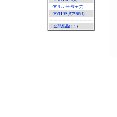
‧
文具尺‧筆‧夾子(7)
‧
文件L夾‧資料夾(4)
---------------------------------
※
全部產品(339)