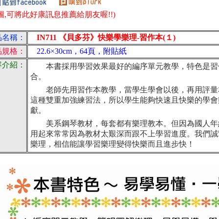
圖,可將此好康訊息推薦給朋友喔!!)
品名稱：
IN711 《貝多芬》快樂學樂理-習作本(１)
品規格：
22.6×30cm，64頁，附貼紙
容介紹：
本書採用學習效果最好的編序單元教學，特色是習
合。
老師先用習作本教學，當學生學會以後，再用評量
這種雙重加強練習法，所以學生能夠快速且快樂的學會
獻。
美系鋼琴教材，每套都有樂理教本。但因為國人年
用起來常常因為教材太艱深而跟不上學習進度。我們誠
樂理，相信能讓學習樂理變得快樂而且進步快！