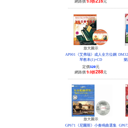
216
網路價
9.0折
元
------------------------------------------
放大圖示
AP901《艾弗瑞》成人全方位鋼
DM3
琴教本(1)+CD
樂
定價
320
元
288
網路價
9.0折
元
------------------------------------------
放大圖示
GP671《尼爾斯》小奏鳴曲選集
GP