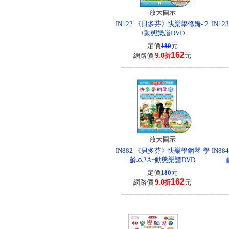
放大圖示
IN122 《貝多芬》快樂學修姆-２
IN1
+動態樂譜DVD
定價
180
元
162
網路價
9.0折
元
------------------------------------------
放大圖示
IN882 《貝多芬》快樂學鋼琴-學
IN8
齡本2A+動態樂譜DVD
定價
180
元
162
網路價
9.0折
元
------------------------------------------