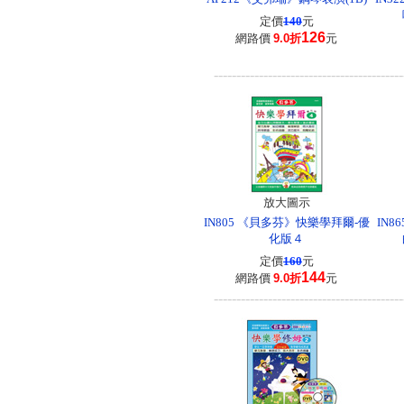
定價
140
元
126
網路價
9.0折
元
------------------------------------------
放大圖示
IN805 《貝多芬》快樂學拜爾-優
IN
化版４
定價
160
元
144
網路價
9.0折
元
------------------------------------------