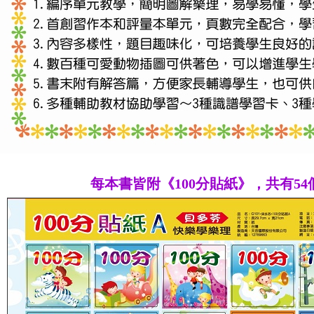
每本書皆附《100分貼紙》，共有5