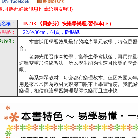
圖,可將此好康訊息推薦給朋友喔!!)
品名稱：
IN713 《貝多芬》快樂學樂理-習作本(３)
品規格：
22.6×30cm，64頁，附貼紙
容介紹：
本書採用學習效果最好的編序單元教學，特色是習
合。
老師先用習作本教學，當學生學會以後，再用評量
這種雙重加強練習法，所以學生能夠快速且快樂的學會
獻。
美系鋼琴教材，每套都有樂理教本。但因為國人年
用起來常常因為教材太艱深而跟不上學習進度。我們誠
樂理，相信能讓學習樂理變得快樂而且進步快！