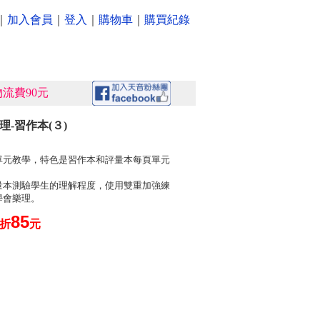
｜
加入會員
｜
登入
｜
購物車
｜
購買紀錄
流費90元
理-習作本(３)
單元教學，特色是習作本和評量本每頁單元
量本測驗學生的理解程度，使用雙重加強練
學會樂理。
85
5折
元