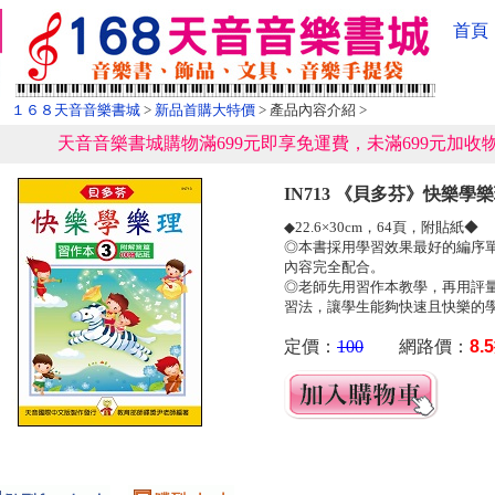
首頁
１６８天音音樂書城
>
新品首購大特價
> 產品內容介紹 >
天音音樂書城購物滿699元即享免運費，未滿699元加收物
IN713 《貝多芬》快樂學樂
◆22.6×30cm，64頁，附貼紙◆
◎本書採用學習效果最好的編序
內容完全配合。
◎老師先用習作本教學，再用評
習法，讓學生能夠快速且快樂的
定價：
100
網路價：
8.