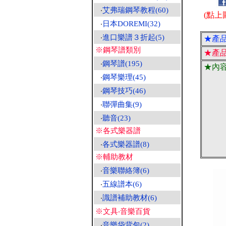
‧
艾弗瑞鋼琴教程(60)
(點上
‧
日本DOREMI(32)
‧
進口樂譜３折起(5)
★產
※鋼琴譜類別
★產
‧
鋼琴譜(195)
★內
‧
鋼琴樂理(45)
‧
鋼琴技巧(46)
‧
聯彈曲集(9)
‧
聽音(23)
※各式樂器譜
‧
各式樂器譜(8)
※輔助教材
‧
音樂聯絡簿(6)
‧
五線譜本(6)
‧
識譜補助教材(6)
※文具‧音樂百貨
‧
音樂袋背包(2)