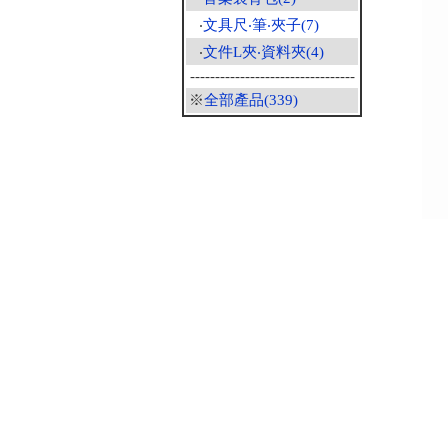
‧
文具尺‧筆‧夾子(7)
‧
文件L夾‧資料夾(4)
---------------------------------
※
全部產品(339)