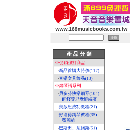
www.168musicbooks.com.tw
產 品 分 類
※促銷強打商品
‧
新品首購大特價(117)
‧
音樂文具飾品(13)
※鋼琴譜系列
‧
貝多芬快樂鋼琴(104)
師鐸獎尹老師編著
‧
美啟思成功教程(21)
‧
好連得鋼琴教程(35)
薇麗絲
‧
巴斯田、尼爾斯(51)