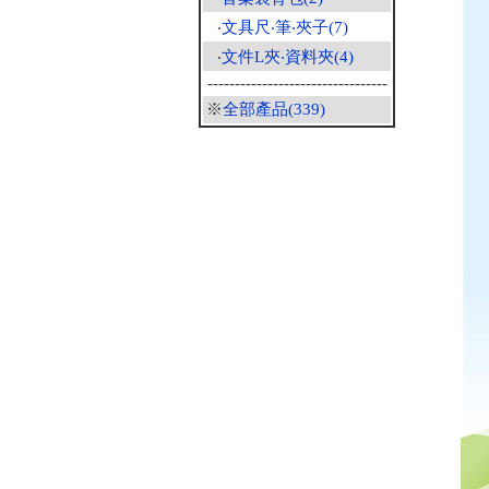
‧
文具尺‧筆‧夾子(7)
‧
文件L夾‧資料夾(4)
---------------------------------
※
全部產品(339)