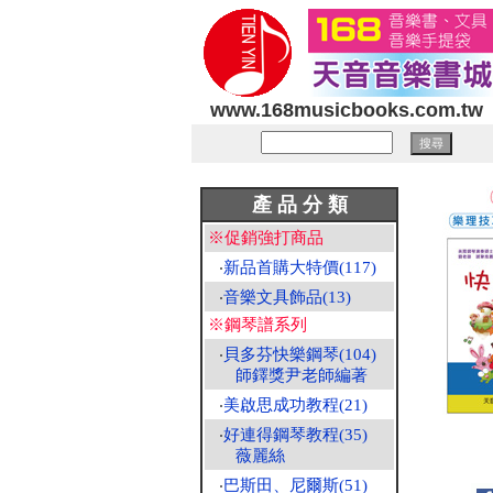
www.168musicbooks.com.tw
產 品 分 類
※促銷強打商品
‧
新品首購大特價(117)
‧
音樂文具飾品(13)
※鋼琴譜系列
‧
貝多芬快樂鋼琴(104)
師鐸獎尹老師編著
‧
美啟思成功教程(21)
‧
好連得鋼琴教程(35)
薇麗絲
‧
巴斯田、尼爾斯(51)