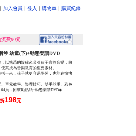
｜
加入會員
｜
登入
｜
購物車
｜
購買紀錄
流費90元
鋼琴-幼童(下)+動態樂譜DVD
謠，以熟悉的旋律來吸引孩子喜歡音樂，將
，使其成為音樂教育的重要素材。
這樣一來，孩子就更容易學習，也能在愉快
置、單元教學、樂理技巧、雙手並重、彩色
cm 64頁，附鼓勵貼紙+動態樂譜DVD◆
198
0折
元