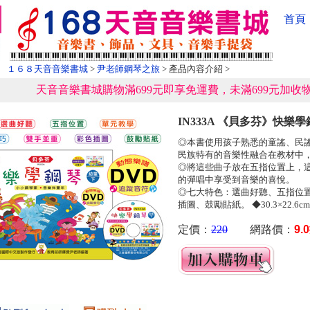
首頁
１６８天音音樂書城
>
尹老師鋼琴之旅
> 產品內容介紹 >
天音音樂書城購物滿699元即享免運費，未滿699元加收物
IN333A 《貝多芬》快樂學
◎本書使用孩子熟悉的童謠、民
民族特有的音樂性融合在教材中
◎將這些曲子放在五指位置上，
的彈唱中享受到音樂的喜悅。
◎七大特色：選曲好聽、五指位
插圖、鼓勵貼紙。 ◆30.3×22.6
定價：
220
網路價：
9.