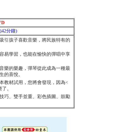
VD
42分鐘)
吸引孩子喜歡音樂，將民族特有的
容易學習，也能在愉快的彈唱中享
音樂的樂趣，彈琴從此成為一種最
生的喜悅。
教材試用，您將會發現，因為<
樂了。
技巧、雙手並重、彩色插圖、鼓勵