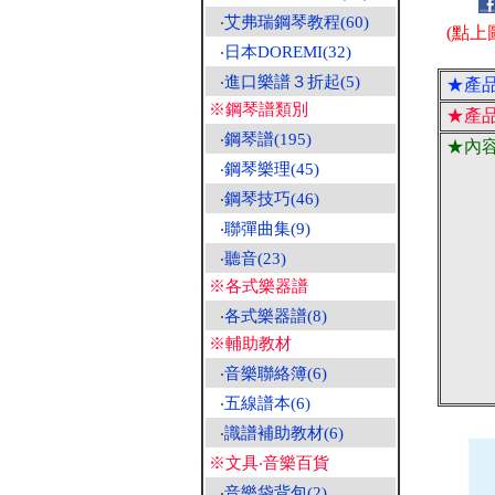
‧
艾弗瑞鋼琴教程(60)
(點上
‧
日本DOREMI(32)
‧
進口樂譜３折起(5)
★產
※鋼琴譜類別
★產
‧
鋼琴譜(195)
★內
‧
鋼琴樂理(45)
‧
鋼琴技巧(46)
‧
聯彈曲集(9)
‧
聽音(23)
※各式樂器譜
‧
各式樂器譜(8)
※輔助教材
‧
音樂聯絡簿(6)
‧
五線譜本(6)
‧
識譜補助教材(6)
※文具‧音樂百貨
‧
音樂袋背包(2)