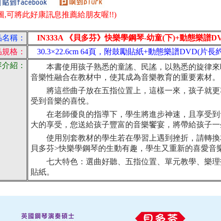
圖,可將此好康訊息推薦給朋友喔!!)
品名稱：
IN333A 《貝多芬》快樂學鋼琴-幼童(下)+動態樂譜D
品規格：
30.3×22.6cm 64頁，附鼓勵貼紙+動態樂譜DVD(片長約
容介紹：
本書使用孩子熟悉的童謠、民謠，以熟悉的旋律來
音樂性融合在教材中，使其成為音樂教育的重要素材。
將這些曲子放在五指位置上，這樣一來，孩子就更
受到音樂的喜悅。
在老師優良的指導下，學生將進步神速，且享受到
大的享受，您送給孩子豐富的音樂饗宴，將帶給孩子一
使用別套教材的學生若在學習上遇到挫折，請轉換本
貝多芬>快樂學鋼琴的生動有趣，學生又重新的喜愛音
七大特色：選曲好聽、五指位置、單元教學、樂理
貼紙。