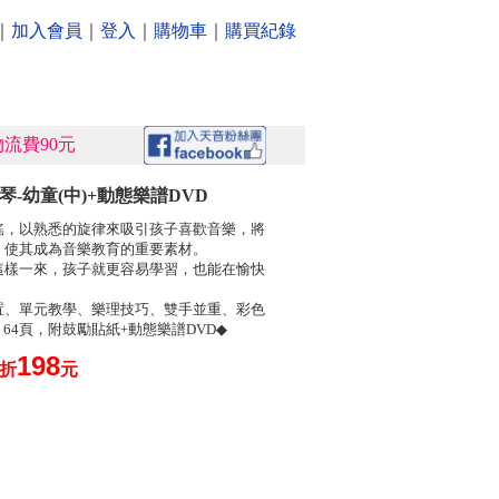
｜
加入會員
｜
登入
｜
購物車
｜
購買紀錄
流費90元
琴-幼童(中)+動態樂譜DVD
謠，以熟悉的旋律來吸引孩子喜歡音樂，將
，使其成為音樂教育的重要素材。
這樣一來，孩子就更容易學習，也能在愉快
置、單元教學、樂理技巧、雙手並重、彩色
cm 64頁，附鼓勵貼紙+動態樂譜DVD◆
198
0折
元