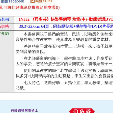
圖,可將此好康訊息推薦給朋友喔!!)
品名稱：
IN332 《貝多芬》快樂學鋼琴-幼童(中)+動態樂譜DV
品規格：
30.3×22.6cm 64頁，附鼓勵貼紙+動態樂譜DVD(片長約
容介紹：
本書使用孩子熟悉的童謠、民謠，以熟悉的旋律來
音樂性融合在教材中，使其成為音樂教育的重要素材。
將這些曲子放在五指位置上，這樣一來，孩子就更
受到音樂的喜悅。
在老師優良的指導下，學生將進步神速，且享受到
大的享受，您送給孩子豐富的音樂饗宴，將帶給孩子一
使用別套教材的學生若在學習上遇到挫折，請轉換本
貝多芬>快樂學鋼琴的生動有趣，學生又重新的喜愛音
七大特色：選曲好聽、五指位置、單元教學、樂理
貼紙。