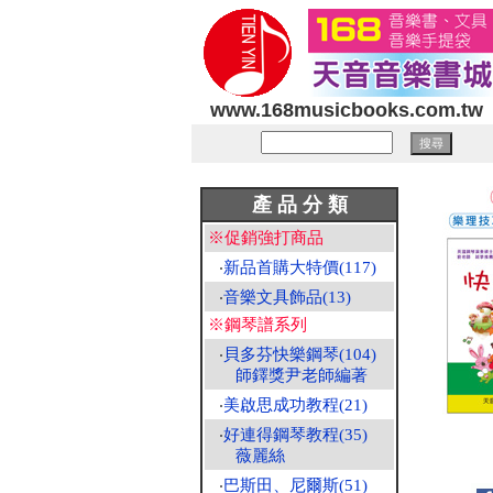
www.168musicbooks.com.tw
產 品 分 類
※促銷強打商品
‧
新品首購大特價(117)
‧
音樂文具飾品(13)
※鋼琴譜系列
‧
貝多芬快樂鋼琴(104)
師鐸獎尹老師編著
‧
美啟思成功教程(21)
‧
好連得鋼琴教程(35)
薇麗絲
‧
巴斯田、尼爾斯(51)