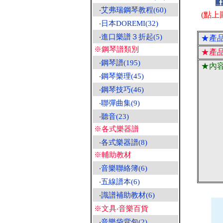
‧
艾弗瑞鋼琴教程(60)
(點上
‧
日本DOREMI(32)
‧
進口樂譜３折起(5)
★產
※鋼琴譜類別
★產
‧
鋼琴譜(195)
★內
‧
鋼琴樂理(45)
‧
鋼琴技巧(46)
‧
聯彈曲集(9)
‧
聽音(23)
※各式樂器譜
‧
各式樂器譜(8)
※輔助教材
‧
音樂聯絡簿(6)
‧
五線譜本(6)
‧
識譜補助教材(6)
※文具‧音樂百貨
‧
音樂袋背包(2)