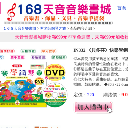
首頁
１６８天音音樂書城
>
尹老師鋼琴之旅
> 產品內容介紹 >
天音音樂書城購物滿699元即享免運費，未滿699元加收物
IN332 《貝多芬》快樂學鋼
◎本書使用孩子熟悉的童謠、民
民族特有的音樂性融合在教材中
◎將這些曲子放在五指位置上，
的彈唱中享受到音樂的喜悅。
◎七大特色：選曲好聽、五指位
插圖、鼓勵貼紙。 ◆30.3×22.6
定價：
220
網路價：
9.