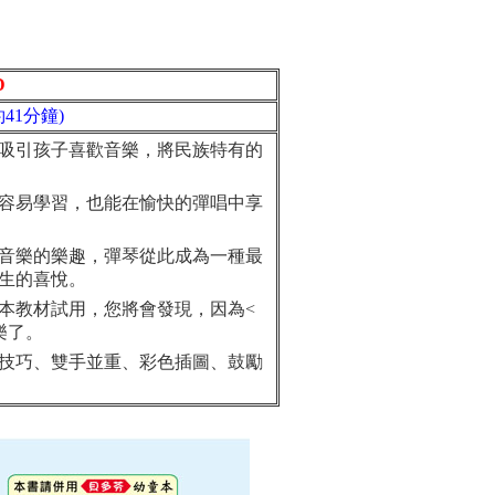
D
41分鐘)
吸引孩子喜歡音樂，將民族特有的
容易學習，也能在愉快的彈唱中享
音樂的樂趣，彈琴從此成為一種最
生的喜悅。
教材試用，您將會發現，因為<
樂了。
技巧、雙手並重、彩色插圖、鼓勵