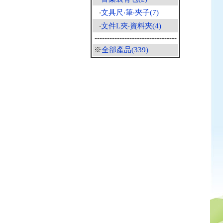
‧
文具尺‧筆‧夾子(7)
‧
文件L夾‧資料夾(4)
---------------------------------
※
全部產品(339)