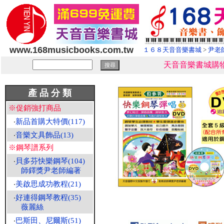
www.168musicbooks.com.tw
１６８天音音樂書城
>
尹老
天音音樂書城購物
產 品 分 類
※促銷強打商品
‧
新品首購大特價(117)
‧
音樂文具飾品(13)
※鋼琴譜系列
‧
貝多芬快樂鋼琴(104)
師鐸獎尹老師編著
‧
美啟思成功教程(21)
‧
好連得鋼琴教程(35)
薇麗絲
‧
巴斯田、尼爾斯(51)