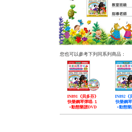
您也可以參考下列同系列商品：
IN891《貝多芬》
IN892
快樂鋼琴彈唱-１
快樂鋼琴
+動態樂譜DVD
+動態樂