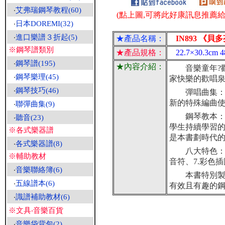
‧
艾弗瑞鋼琴教程(60)
(點上圖,可將此好康訊息推薦給朋
‧
日本DOREMI(32)
‧
進口樂譜３折起(5)
★產品名稱：
IN893 《貝
※鋼琴譜類別
★產品規格：
22.7×30.3
‧
鋼琴譜(195)
★內容介紹：
音樂童年?歡
‧
鋼琴樂理(45)
家快樂的歡唱
‧
鋼琴技巧(46)
彈唱曲集：精
新的特殊編曲
‧
聯彈曲集(9)
鋼琴教本：使
‧
聽音(23)
學生持續學習
※各式樂器譜
是本書劃時代
‧
各式樂器譜(8)
八大特色：1.
※輔助教材
音符、7.彩色插
‧
音樂聯絡簿(6)
本書特別製作
‧
五線譜本(6)
有效且有趣的
‧
識譜補助教材(6)
※文具‧音樂百貨
‧
音樂袋背包(2)