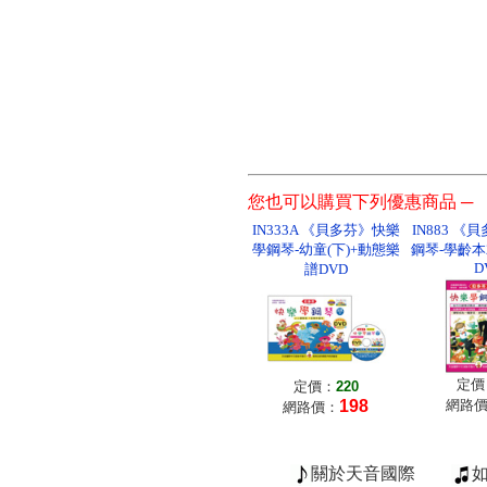
您也可以購買下列優惠商品 ─
IN333A 《貝多芬》快樂
IN883 
學鋼琴-幼童(下)+動態樂
鋼琴-學齡本
D
譜DVD
定價
定價：
220
198
網路
網路價：
關於天音國際