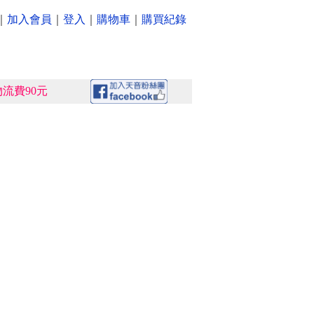
｜
加入會員
｜
登入
｜
購物車
｜
購買紀錄
流費90元