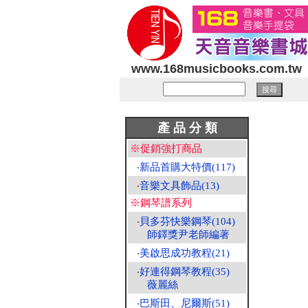
www.168musicbooks.com.tw
產 品 分 類
※促銷強打商品
‧
新品首購大特價(117)
‧
音樂文具飾品(13)
※鋼琴譜系列
‧
貝多芬快樂鋼琴(104)
師鐸獎尹老師編著
‧
美啟思成功教程(21)
‧
好連得鋼琴教程(35)
薇麗絲
‧
巴斯田、尼爾斯(51)