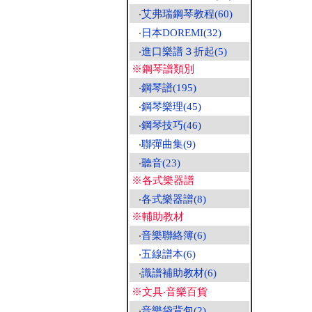
‧
艾弗瑞鋼琴教程(60)
‧
日本DOREMI(32)
‧
進口樂譜３折起(5)
※鋼琴譜類別
‧
鋼琴譜(195)
‧
鋼琴樂理(45)
‧
鋼琴技巧(46)
‧
聯彈曲集(9)
‧
聽音(23)
※各式樂器譜
‧
各式樂器譜(8)
※輔助教材
‧
音樂聯絡簿(6)
‧
五線譜本(6)
‧
識譜補助教材(6)
※文具‧音樂百貨
‧
音樂袋背包(2)