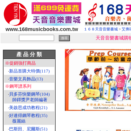
www.168musicbooks.com.tw
１６８天音音樂書城
>
艾弗
天音音樂書城購物
產 品 分 類
※促銷強打商品
‧
新品首購大特價(117)
‧
音樂文具飾品(13)
※鋼琴譜系列
‧
貝多芬快樂鋼琴(104)
師鐸獎尹老師編著
‧
美啟思成功教程(21)
‧
好連得鋼琴教程(35)
薇麗絲
‧
巴斯田、尼爾斯(51)