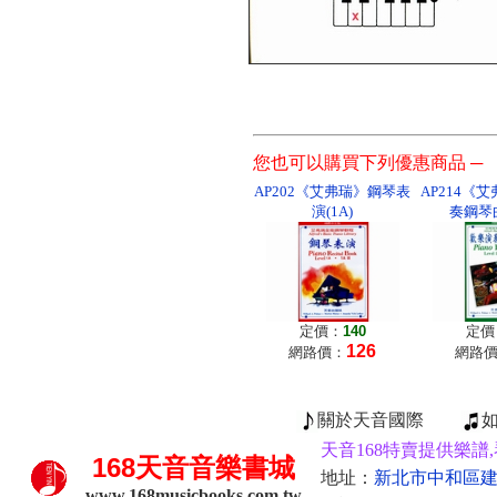
您也可以購買下列優惠商品 ─
AP202《艾弗瑞》鋼琴表
AP214《
演(1A)
奏鋼琴曲
定價：
140
定價
126
網路價：
網路
關於天音國際
天音168特賣提供樂譜,
168
天音音樂書城
地址：
新北市中和區建康
www.168musicbooks.com.tw