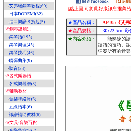
‧
艾弗瑞鋼琴教程(60)
(點上圖,可將此好康訊息推薦給朋
‧
日本DOREMI(32)
‧
進口樂譜３折起(5)
★產品名稱：
AP105《艾弗
※鋼琴譜類別
★產品規格：
30x22.5cm 
‧
鋼琴譜(195)
★內容介紹：
能熟練的讀譜
‧
鋼琴樂理(45)
讀譜的技巧、認
彈奏所有的音樂
‧
鋼琴技巧(46)
‧
聯彈曲集(9)
‧
聽音(23)
※各式樂器譜
‧
各式樂器譜(8)
※輔助教材
‧
音樂聯絡簿(6)
‧
五線譜本(6)
‧
識譜補助教材(6)
※文具‧音樂百貨
‧
音樂袋背包(2)