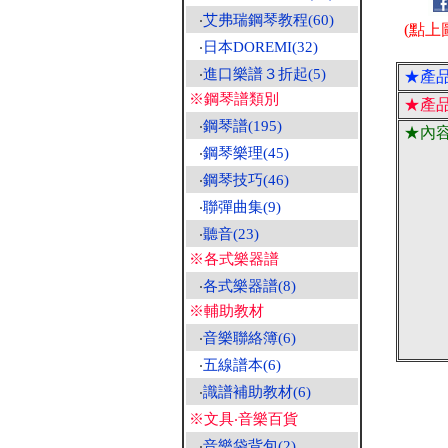
‧
艾弗瑞鋼琴教程(60)
(點上
‧
日本DOREMI(32)
‧
進口樂譜３折起(5)
★產
※鋼琴譜類別
★產
‧
鋼琴譜(195)
★內
‧
鋼琴樂理(45)
‧
鋼琴技巧(46)
‧
聯彈曲集(9)
‧
聽音(23)
※各式樂器譜
‧
各式樂器譜(8)
※輔助教材
‧
音樂聯絡簿(6)
‧
五線譜本(6)
‧
識譜補助教材(6)
※文具‧音樂百貨
‧
音樂袋背包(2)