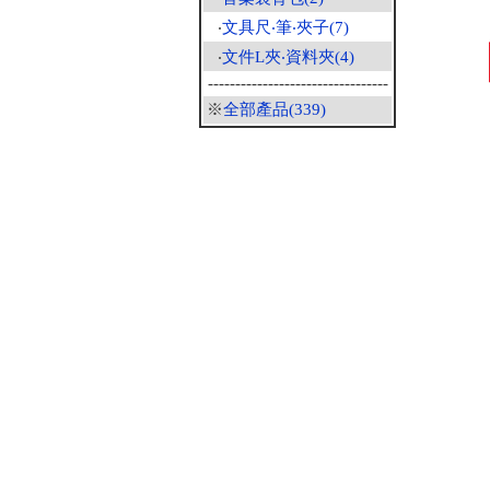
‧
文具尺‧筆‧夾子(7)
‧
文件L夾‧資料夾(4)
---------------------------------
※
全部產品(339)