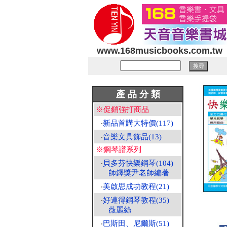
www.168musicbooks.com.tw
產 品 分 類
※促銷強打商品
‧
新品首購大特價(117)
‧
音樂文具飾品(13)
※鋼琴譜系列
‧
貝多芬快樂鋼琴(104)
師鐸獎尹老師編著
‧
美啟思成功教程(21)
‧
好連得鋼琴教程(35)
薇麗絲
‧
巴斯田、尼爾斯(51)