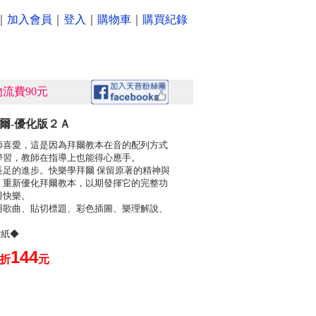
｜
加入會員
｜
登入
｜
購物車
｜
購買紀錄
流費90元
拜爾-優化版２Ａ
師喜愛，這是因為拜爾教本在音的配列方式
學習，教師在指導上也能得心應手。
足的進步。快樂學拜爾 保留原著的精神與
，重新優化拜爾教本，以期發揮它的完整功
與快樂。
用歌曲、貼切標題、彩色插圖、樂理解說、
。
貼紙◆
144
0折
元