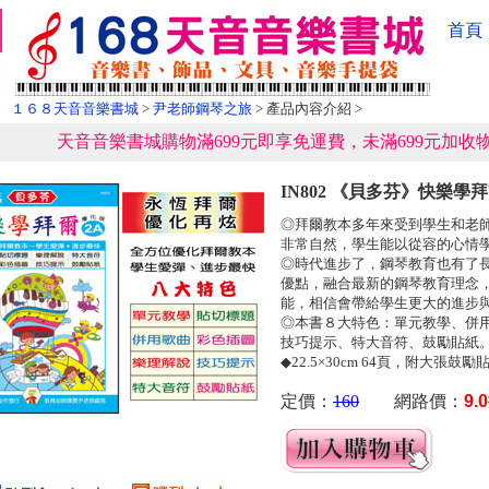
首頁
１６８天音音樂書城
>
尹老師鋼琴之旅
> 產品內容介紹 >
天音音樂書城購物滿699元即享免運費，未滿699元加收物
IN802 《貝多芬》快樂學
◎拜爾教本多年來受到學生和老
非常自然，學生能以從容的心情
◎時代進步了，鋼琴教育也有了長
優點，融合最新的鋼琴教育理念
能，相信會帶給學生更大的進步
◎本書８大特色：單元教學、併
技巧提示、特大音符、鼓勵貼紙
◆22.5×30cm 64頁，附大張鼓勵
定價：
160
網路價：
9.