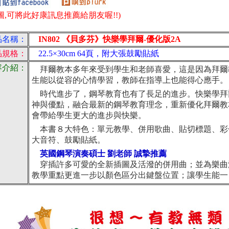
圖,可將此好康訊息推薦給朋友喔!!)
品名稱：
IN802 《貝多芬》快樂學拜爾-優化版2A
品規格：
22.5×30cm 64頁，附大張鼓勵貼紙
容介紹：
拜爾教本多年來受到學生和老師喜愛，這是因為拜爾
生能以從容的心情學習，教師在指導上也能得心應手。
時代進步了，鋼琴教育也有了長足的進步。快樂學拜
神與優點，融合最新的鋼琴教育理念，重新優化拜爾教
會帶給學生更大的進步與快樂。
本書８大特色：單元教學、併用歌曲、貼切標題、彩
大音符、鼓勵貼紙。
英國鋼琴演奏碩士 劉老師 誠摯推薦
穿插許多可愛的全新插圖及活潑的併用曲；並為樂曲
教學重點更進一步以顏色區分出鍵盤位置；讓學生能一