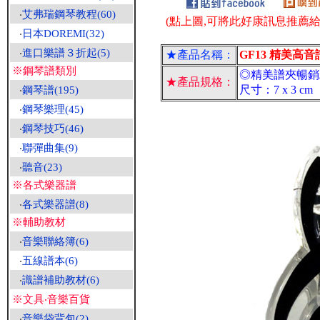
‧
艾弗瑞鋼琴教程(60)
(點上圖,可將此好康訊息推薦給朋
‧
日本DOREMI(32)
‧
進口樂譜３折起(5)
★產品名稱：
GF13 精美高音
※鋼琴譜類別
◎精美譜夾暢銷
★產品規格：
尺寸：7 x 3 cm
‧
鋼琴譜(195)
‧
鋼琴樂理(45)
‧
鋼琴技巧(46)
‧
聯彈曲集(9)
‧
聽音(23)
※各式樂器譜
‧
各式樂器譜(8)
※輔助教材
‧
音樂聯絡簿(6)
‧
五線譜本(6)
‧
識譜補助教材(6)
※文具‧音樂百貨
‧
音樂袋背包(2)