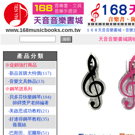
www.168musicbooks.com.tw
１６８天音音樂書城
>
音樂
天音音樂書城購物
產 品 分 類
※促銷強打商品
‧
新品首購大特價(117)
‧
音樂文具飾品(13)
※鋼琴譜系列
‧
貝多芬快樂鋼琴(104)
師鐸獎尹老師編著
‧
美啟思成功教程(21)
‧
好連得鋼琴教程(35)
薇麗絲
‧
巴斯田、尼爾斯(51)