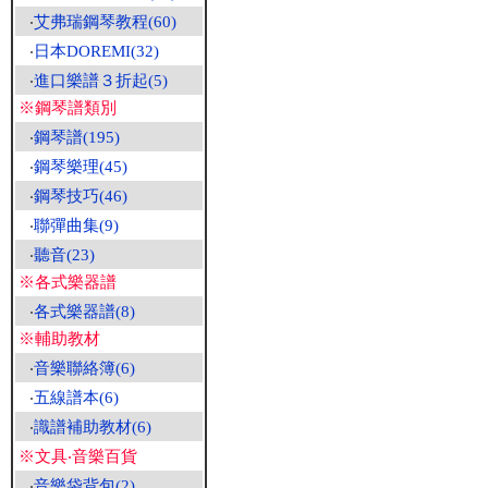
‧
艾弗瑞鋼琴教程(60)
‧
日本DOREMI(32)
‧
進口樂譜３折起(5)
※鋼琴譜類別
‧
鋼琴譜(195)
‧
鋼琴樂理(45)
‧
鋼琴技巧(46)
‧
聯彈曲集(9)
‧
聽音(23)
※各式樂器譜
‧
各式樂器譜(8)
※輔助教材
‧
音樂聯絡簿(6)
‧
五線譜本(6)
‧
識譜補助教材(6)
※文具‧音樂百貨
‧
音樂袋背包(2)