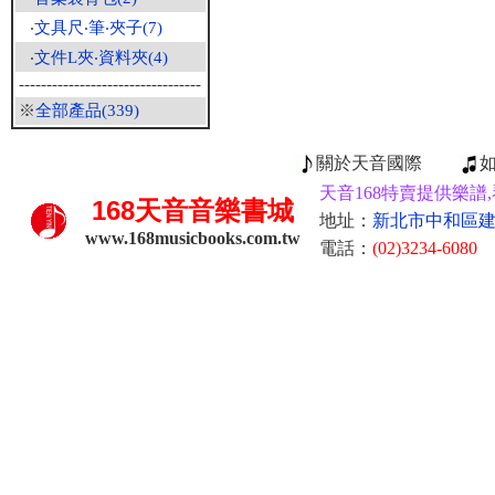
‧
文具尺‧筆‧夾子(7)
‧
文件L夾‧資料夾(4)
---------------------------------
※
全部產品(339)
關於天音國際
天音168特賣提供樂譜,
168
天音音樂書城
地址：
新北市中和區建康
www.168musicbooks.com.tw
電話：
(02)3234-6080