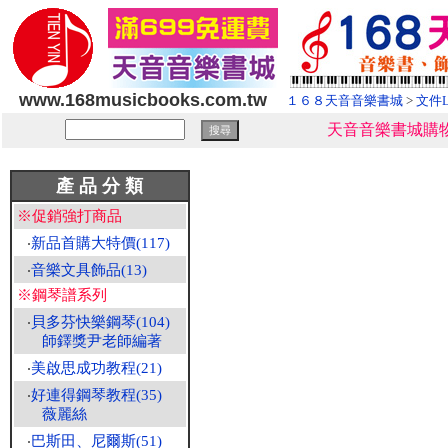
www.168musicbooks.com.tw
１６８天音音樂書城
>
文件
天音音樂書城購物
產 品 分 類
※促銷強打商品
‧
新品首購大特價(117)
‧
音樂文具飾品(13)
※鋼琴譜系列
‧
貝多芬快樂鋼琴(104)
師鐸獎尹老師編著
‧
美啟思成功教程(21)
‧
好連得鋼琴教程(35)
薇麗絲
‧
巴斯田、尼爾斯(51)