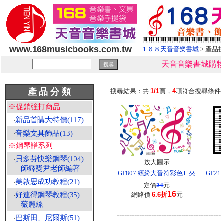
www.168musicbooks.com.tw
１６８天音音樂書城
> 產品
天音音樂書城購物
產 品 分 類
搜尋結果：共
1/1
頁，
4
項符合搜尋條
※促銷強打商品
‧
新品首購大特價(117)
‧
音樂文具飾品(13)
※鋼琴譜系列
‧
貝多芬快樂鋼琴(104)
放大圖示
師鐸獎尹老師編著
GF807 繽紛大音符彩色Ｌ夾
GF
‧
美啟思成功教程(21)
定價
24
元
16
‧
好連得鋼琴教程(35)
網路價
6.6折
元
薇麗絲
------------------------------------------
‧
巴斯田、尼爾斯(51)