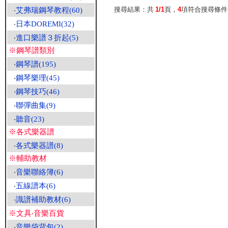
搜尋結果：共
1/1
頁，
4
項符合搜尋條
‧
艾弗瑞鋼琴教程(60)
‧
日本DOREMI(32)
‧
進口樂譜３折起(5)
※鋼琴譜類別
‧
鋼琴譜(195)
‧
鋼琴樂理(45)
‧
鋼琴技巧(46)
‧
聯彈曲集(9)
‧
聽音(23)
※各式樂器譜
‧
各式樂器譜(8)
※輔助教材
‧
音樂聯絡簿(6)
‧
五線譜本(6)
‧
識譜補助教材(6)
※文具‧音樂百貨
‧
音樂袋背包(2)