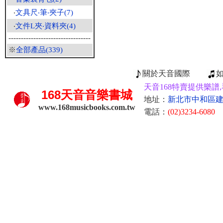
‧
文具尺‧筆‧夾子(7)
‧
文件L夾‧資料夾(4)
---------------------------------
※
全部產品(339)
關於天音國際
天音168特賣提供樂譜,
168
天音音樂書城
地址：
新北市中和區建康
www.168musicbooks.com.tw
電話：
(02)3234-6080