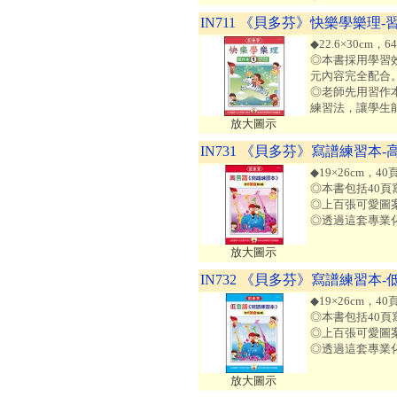
IN711 《貝多芬》快樂學樂理-習
◆22.6×30cm
◎本書採用學習
元內容完全配合
◎老師先用習作
練習法，讓學生
放大圖示
IN731 《貝多芬》寫譜練習本-
◆19×26cm，4
◎本書包括40頁
◎上百張可愛圖
◎透過這套專業
放大圖示
IN732 《貝多芬》寫譜練習本-
◆19×26cm，4
◎本書包括40頁
◎上百張可愛圖
◎透過這套專業
放大圖示