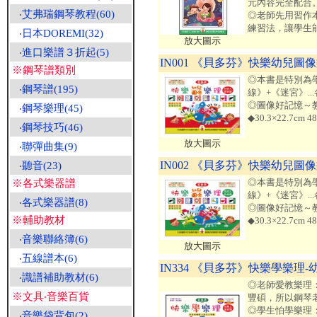
元內容完全配合
‧
艾弗瑞鋼琴教程(60)
◎老師先用習作
練習法，讓學生
‧
日本DOREMI(32)
放大圖示
‧
進口樂譜３折起(5)
IN001 《貝多芬》快樂幼兒圖像
※鋼琴譜類別
◎本書是特別為
‧
鋼琴譜(195)
線》+《迷宮》.
◎圖像好記憶～
‧
鋼琴樂理(45)
◆30.3×22.7c
‧
鋼琴技巧(46)
放大圖示
‧
聯彈曲集(9)
IN002 《貝多芬》快樂幼兒圖像
‧
聽音(23)
◎本書是特別為
※各式樂器譜
線》+《迷宮》.
‧
各式樂器譜(8)
◎圖像好記憶～
※輔助教材
◆30.3×22.7c
‧
音樂聯絡簿(6)
放大圖示
‧
五線譜本(6)
IN334 《貝多芬》快樂學樂理-
‧
識譜補助教材(6)
◎老師愛教樂理
※文具‧音樂百貨
豐碩，所以鋼琴
◎學生怕學樂理
‧
音樂袋背包(2)