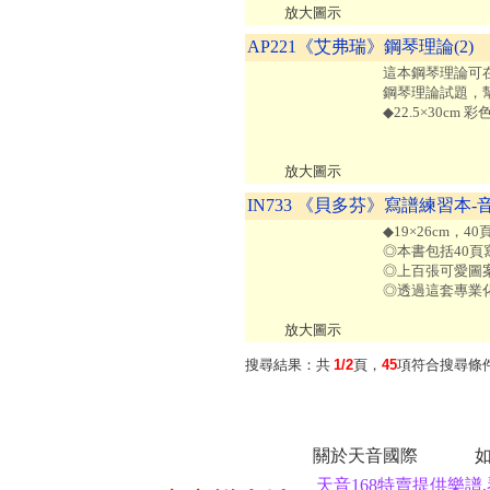
放大圖示
AP221《艾弗瑞》鋼琴理論(2)
這本鋼琴理論可
鋼琴理論試題，
◆22.5×30cm 
放大圖示
IN733 《貝多芬》寫譜練習本-
◆19×26cm，4
◎本書包括40頁
◎上百張可愛圖
◎透過這套專業
放大圖示
搜尋結果：共
1/2
頁，
45
項符合搜尋條
關於天音國際
天音168特賣提供樂譜,