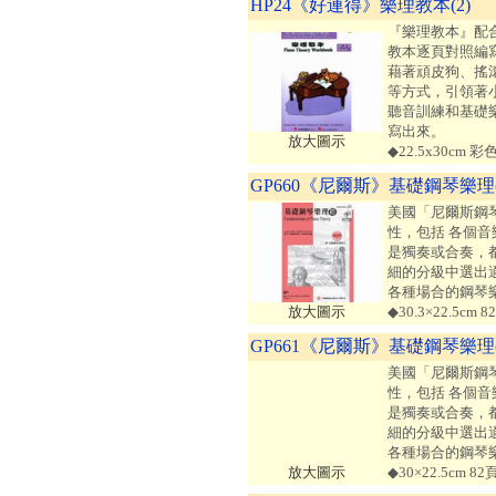
HP24《好連得》樂理教本(2)
『樂理教本』配
教本逐頁對照編
藉著頑皮狗、搖
等方式，引領著
聽音訓練和基礎
寫出來。
放大圖示
◆22.5x30cm 
GP660《尼爾斯》基礎鋼琴樂理
美國「尼爾斯鋼
性，包括 各個
是獨奏或合奏，
細的分級中選出
各種場合的鋼琴
放大圖示
◆30.3×22.5c
GP661《尼爾斯》基礎鋼琴樂理
美國「尼爾斯鋼
性，包括 各個
是獨奏或合奏，
細的分級中選出
各種場合的鋼琴
放大圖示
◆30×22.5cm 