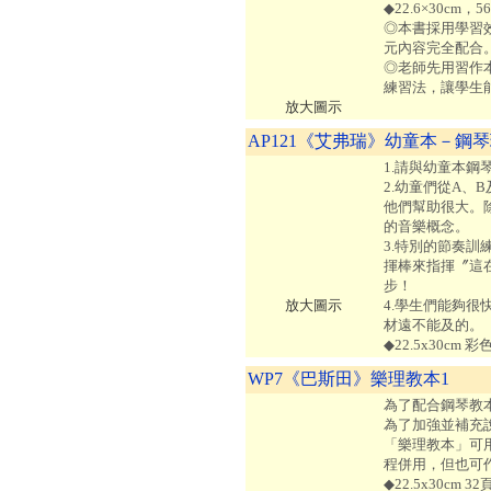
◆22.6×30cm
◎本書採用學習
元內容完全配合
◎老師先用習作
練習法，讓學生
放大圖示
AP121《艾弗瑞》幼童本－鋼琴
1.請與幼童本鋼
2.幼童們從A
他們幫助很大。
的音樂概念。
3.特別的節奏
揮棒來指揮〞這
步！
放大圖示
4.學生們能夠
材遠不能及的。
◆22.5x30cm 
WP7《巴斯田》樂理教本1
為了配合鋼琴教
為了加強並補充
「樂理教本」可
程併用，但也可
◆22.5x30cm 3