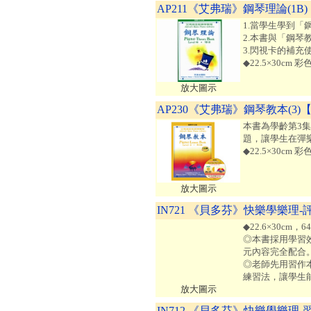
AP211《艾弗瑞》鋼琴理論(1B)
1.當學生學到「
2.本書與「鋼琴
3.閃視卡的補充
◆22.5×30cm 
放大圖示
AP230《艾弗瑞》鋼琴教本(3)
本書為學齡第3
題，讓學生在彈
◆22.5×30cm 
放大圖示
IN721 《貝多芬》快樂學樂理-
◆22.6×30cm
◎本書採用學習
元內容完全配合
◎老師先用習作
練習法，讓學生
放大圖示
IN712 《貝多芬》快樂學樂理-