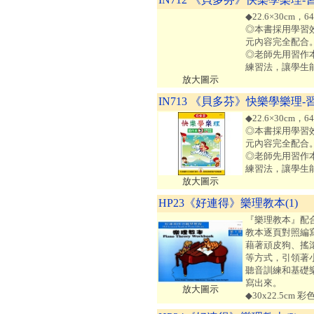
◆22.6×30cm
◎本書採用學習
元內容完全配合
◎老師先用習作
練習法，讓學生
放大圖示
IN713 《貝多芬》快樂學樂理-
◆22.6×30cm
◎本書採用學習
元內容完全配合
◎老師先用習作
練習法，讓學生
放大圖示
HP23《好連得》樂理教本(1)
『樂理教本』配
教本逐頁對照編
藉著頑皮狗、搖
等方式，引領著
聽音訓練和基礎
寫出來。
放大圖示
◆30x22.5cm 