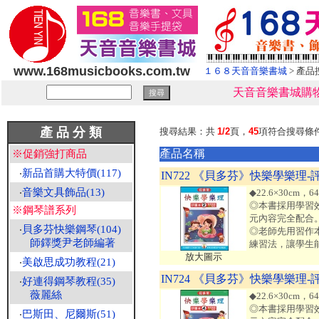
www.168musicbooks.com.tw
１６８天音音樂書城
> 產品
天音音樂書城購物
產 品 分 類
搜尋結果：共
1/2
頁，
45
項符合搜尋條
產品名稱
※促銷強打商品
‧
新品首購大特價(117)
IN722 《貝多芬》快樂學樂理-
‧
音樂文具飾品(13)
◆22.6×30cm
◎本書採用學習
※鋼琴譜系列
元內容完全配合
‧
貝多芬快樂鋼琴(104)
◎老師先用習作
師鐸獎尹老師編著
練習法，讓學生
放大圖示
‧
美啟思成功教程(21)
IN724 《貝多芬》快樂學樂理-
‧
好連得鋼琴教程(35)
薇麗絲
◆22.6×30cm
◎本書採用學習
‧
巴斯田、尼爾斯(51)