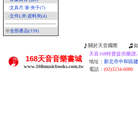
‧
文具尺‧筆‧夾子(7)
‧
文件L夾‧資料夾(4)
---------------------------------
※
全部產品(339)
關於天音國際
天音168特賣提供樂譜,
168
天音音樂書城
地址：
新北市中和區建康
www.168musicbooks.com.tw
電話：
(02)3234-6080