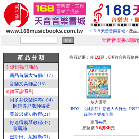
www.168musicbooks.com.tw
１６８天音音樂書城
> 產品
天音音樂書城購物
產 品 分 類
搜尋結果：共
1/1
頁，
6
項符合搜尋條
※促銷強打商品
‧
新品首購大特價(117)
‧
音樂文具飾品(13)
※鋼琴譜系列
‧
貝多芬快樂鋼琴(104)
放大圖示
師鐸獎尹老師編著
IN921 《貝多芬》彩色大６行五
IN9
‧
美啟思成功教程(21)
線譜-音樂嘉年華
定價
40
元
‧
好連得鋼琴教程(35)
36
網路價
9.0折
元
薇麗絲
------------------------------------------
‧
巴斯田、尼爾斯(51)