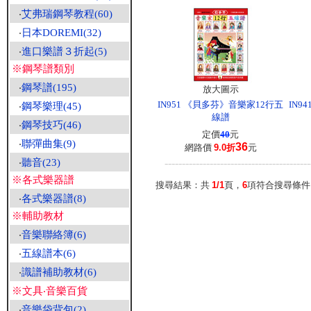
‧
艾弗瑞鋼琴教程(60)
‧
日本DOREMI(32)
‧
進口樂譜３折起(5)
※鋼琴譜類別
‧
鋼琴譜(195)
放大圖示
IN951 《貝多芬》音樂家12行五
IN9
‧
鋼琴樂理(45)
線譜
‧
鋼琴技巧(46)
定價
40
元
‧
聯彈曲集(9)
36
網路價
9.0折
元
‧
聽音(23)
------------------------------------------
※各式樂器譜
搜尋結果：共
1/1
頁，
6
項符合搜尋條
‧
各式樂器譜(8)
※輔助教材
‧
音樂聯絡簿(6)
‧
五線譜本(6)
‧
識譜補助教材(6)
※文具‧音樂百貨
‧
音樂袋背包(2)