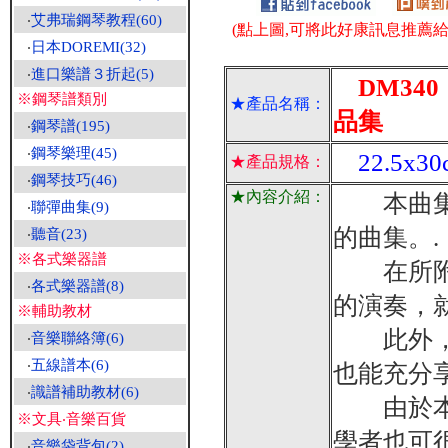
‧
艾弗瑞鋼琴教程(60)
(點上圖,可將此好康訊息推薦給朋
‧
日本DOREMI(32)
‧
進口樂譜３折起(5)
DM340
※鋼琴譜類別
★產品名稱：
品集
‧
鋼琴譜(195)
‧
鋼琴樂理(45)
22.5x3
★產品規格：
‧
鋼琴技巧(46)
★內容介紹：
本曲集是
‧
聯彈曲集(9)
的曲集。.
‧
聽音(23)
※各式樂器譜
在所附加
‧
各式樂器譜(8)
的演奏，
※輔助教材
此外，本
‧
音樂聯絡簿(6)
‧
五線譜本(6)
也能充分
‧
識譜補助教材(6)
由於本曲
※文具‧音樂百貨
學者也可
‧
音樂袋背包(2)