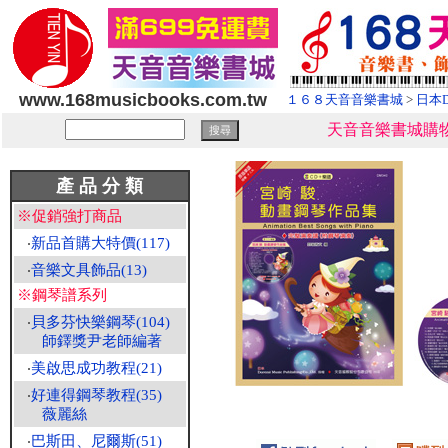
www.168musicbooks.com.tw
１６８天音音樂書城
>
日本D
天音音樂書城購物
產 品 分 類
※促銷強打商品
‧
新品首購大特價(117)
‧
音樂文具飾品(13)
※鋼琴譜系列
‧
貝多芬快樂鋼琴(104)
師鐸獎尹老師編著
‧
美啟思成功教程(21)
‧
好連得鋼琴教程(35)
薇麗絲
‧
巴斯田、尼爾斯(51)