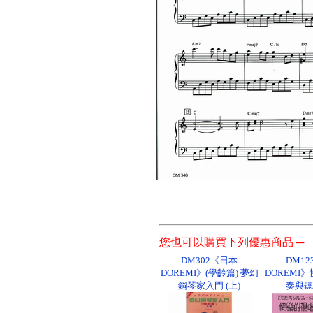
您也可以購買下列優惠商品 ─
DM302《日本
DM1
DOREMI》(學齡篇) 夢幻
DOREMI
鋼琴家入門 (上)
奏與聽