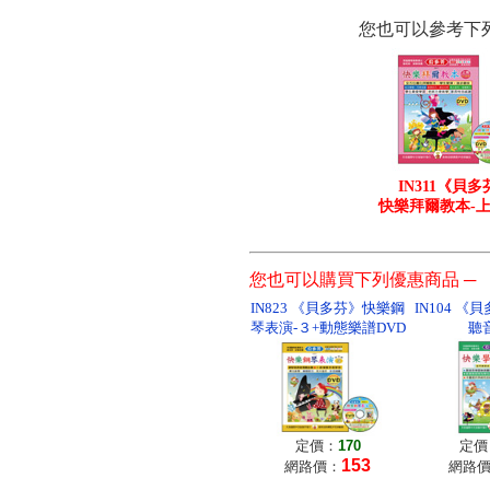
您也可以參考下
IN311《貝多
快樂拜爾教本-上
您也可以購買下列優惠商品 ─
IN823 《貝多芬》快樂鋼
IN104 
琴表演-３+動態樂譜DVD
聽
定價：
170
定價
153
網路價：
網路