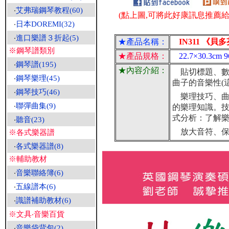
‧
艾弗瑞鋼琴教程(60)
(點上圖,可將此好康訊息推薦給朋
‧
日本DOREMI(32)
‧
進口樂譜３折起(5)
★產品名稱：
IN311 《貝
※鋼琴譜類別
★產品規格：
22.7×30.3
‧
鋼琴譜(195)
★內容介紹：
貼切標題、數
‧
鋼琴樂理(45)
曲子的音樂性(
‧
鋼琴技巧(46)
樂理技巧、曲
‧
聯彈曲集(9)
的樂理知識。
式分析：了解
‧
聽音(23)
放大音符、保
※各式樂器譜
‧
各式樂器譜(8)
※輔助教材
‧
音樂聯絡簿(6)
‧
五線譜本(6)
‧
識譜補助教材(6)
※文具‧音樂百貨
‧
音樂袋背包(2)