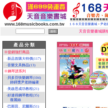
www.168musicbooks.com.tw
１６８天音音樂書城
>
尹老
天音音樂書城購物
產 品 分 類
※促銷強打商品
‧
新品首購大特價(117)
‧
音樂文具飾品(13)
※鋼琴譜系列
‧
貝多芬快樂鋼琴(104)
師鐸獎尹老師編著
‧
美啟思成功教程(21)
‧
好連得鋼琴教程(35)
薇麗絲
‧
巴斯田、尼爾斯(51)