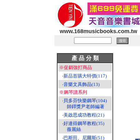
www.168musicbooks.com.tw
產 品 分 類
※促銷強打商品
‧
新品首購大特價(117)
‧
音樂文具飾品(13)
※鋼琴譜系列
‧
貝多芬快樂鋼琴(104)
師鐸獎尹老師編著
‧
美啟思成功教程(21)
‧
好連得鋼琴教程(35)
薇麗絲
‧
巴斯田、尼爾斯(51)