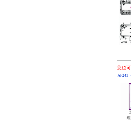
您也可
AP24
網