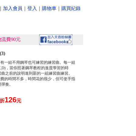
｜
加入會員
｜
登入
｜
購物車
｜
購買紀錄
流費90元
3)
還有一組不用鋼琴也可練習的練習曲。每一組
,C,D)，當你照著鋼琴教程的進度學習的時
習曲之前的說明進到新的一組練習曲練習。
花費的時間不多，時間花的很少，但可使手指
易彈奏。
126
0折
元