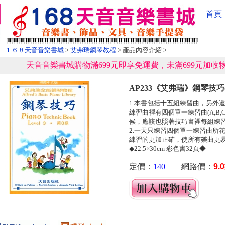
首頁
１６８天音音樂書城
>
艾弗瑞鋼琴教程
> 產品內容介紹 >
天音音樂書城購物滿699元即享免運費，未滿699元加收物
AP233《艾弗瑞》鋼琴技巧(
1.本書包括十五組練習曲，另外
練習曲裡有四個單一練習曲(A,B
候，應該也照著技巧書裡每組練
2.一天只練習四個單一練習曲所
練習的更加正確，使所有樂曲更
◆22.5×30cm 彩色書32頁◆
定價：
140
網路價：
9.