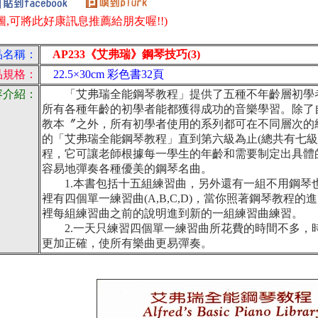
圖,可將此好康訊息推薦給朋友喔!!)
品名稱：
AP233《艾弗瑞》鋼琴技巧(3)
品規格：
22.5×30cm 彩色書32頁
容介紹：
「艾弗瑞全能鋼琴教程」提供了五種不年齡層初學者
所有各種年齡的初學者能都獲得成功的音樂學習。除了
教本〞之外，所有初學者使用的系列都可在不同層次的
的「艾弗瑞全能鋼琴教程」直到第六級為止(總共有七級
程，它可讓老師根據每一學生的年齡和需要制定出具體
容易地彈奏各種優美的鋼琴名曲。
1.本書包括十五組練習曲，另外還有一組不用鋼琴
裡有四個單一練習曲(A,B,C,D)，當你照著鋼琴教程
裡每組練習曲之前的說明進到新的一組練習曲練習。
2.一天只練習四個單一練習曲所花費的時間不多，
更加正確，使所有樂曲更易彈奏。