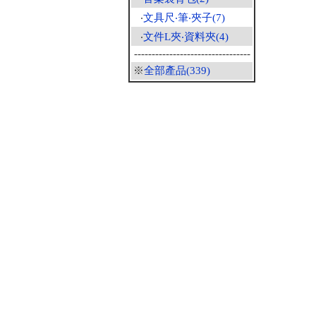
‧
文具尺‧筆‧夾子(7)
‧
文件L夾‧資料夾(4)
---------------------------------
※
全部產品(339)