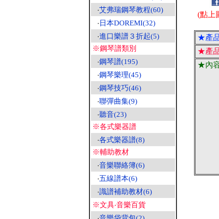
‧
艾弗瑞鋼琴教程(60)
(點上
‧
日本DOREMI(32)
‧
進口樂譜３折起(5)
★產
※鋼琴譜類別
★產
‧
鋼琴譜(195)
★內
‧
鋼琴樂理(45)
‧
鋼琴技巧(46)
‧
聯彈曲集(9)
‧
聽音(23)
※各式樂器譜
‧
各式樂器譜(8)
※輔助教材
‧
音樂聯絡簿(6)
‧
五線譜本(6)
‧
識譜補助教材(6)
※文具‧音樂百貨
‧
音樂袋背包(2)