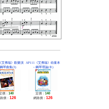
4《艾弗瑞》歡樂演
AP111《艾弗瑞》幼童本
鋼琴曲集(3)
－鋼琴理論(Ｂ)
定價：
140
定價：
140
126
126
路價：
網路價：