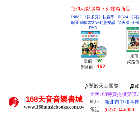
您也可以購買下列優惠商品 ─
IN882 《貝多芬》快樂學
IN824 
鋼琴-學齡本2A+動態樂譜
琴表演-４+
DVD
定價
定價：
180
網路
162
網路價：
關於天音國際
天音168特賣提供樂譜,
168
天音音樂書城
地址：
新北市中和區建康
www.168musicbooks.com.tw
電話：
(02)3234-6080