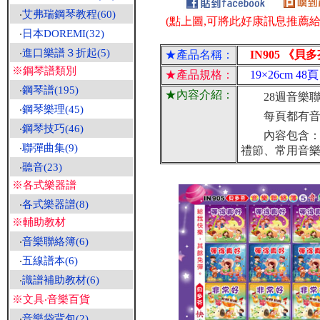
‧
艾弗瑞鋼琴教程(60)
(點上圖,可將此好康訊息推薦給朋
‧
日本DOREMI(32)
‧
進口樂譜３折起(5)
★產品名稱：
IN905 《貝
※鋼琴譜類別
★產品規格：
19×26cm 4
‧
鋼琴譜(195)
★內容介紹：
28週音樂聯絡
‧
鋼琴樂理(45)
每頁都有音樂
‧
鋼琴技巧(46)
內容包含：彈
‧
聯彈曲集(9)
禮節、常用音樂
‧
聽音(23)
※各式樂器譜
‧
各式樂器譜(8)
※輔助教材
‧
音樂聯絡簿(6)
‧
五線譜本(6)
‧
識譜補助教材(6)
※文具‧音樂百貨
‧
音樂袋背包(2)