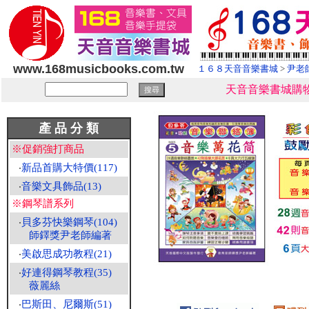
www.168musicbooks.com.tw
１６８天音音樂書城
>
尹老
天音音樂書城購物
產 品 分 類
※促銷強打商品
‧
新品首購大特價(117)
‧
音樂文具飾品(13)
※鋼琴譜系列
‧
貝多芬快樂鋼琴(104)
師鐸獎尹老師編著
‧
美啟思成功教程(21)
‧
好連得鋼琴教程(35)
薇麗絲
‧
巴斯田、尼爾斯(51)