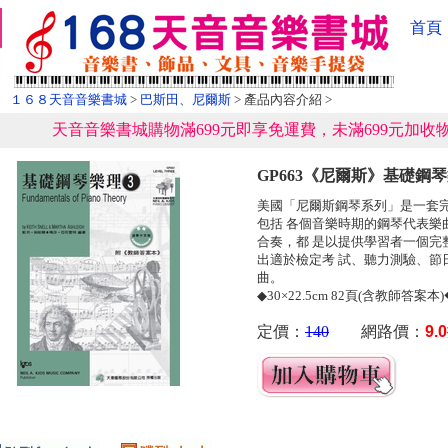
首頁
１６８天音音樂書城
>
巴斯田、尼爾斯
> 產品內容介紹 >
天音音樂書城購物滿699元即享免運費，未滿699元加收物
GP663《尼爾斯》基礎鋼琴
美國「尼爾斯鋼琴系列」是一套
包括 各個音樂時期的鋼琴代表樂
合奏，都 是以提供學習者一個完
出適於檢定考 試、聽力測驗、節
曲。
◆30×22.5cm 82頁(含教師答案本
定價：
140
網路價：
9.