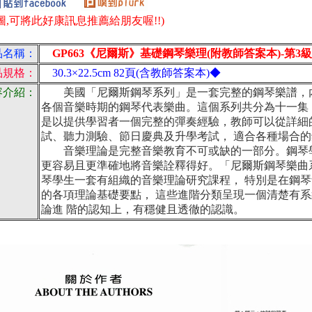
圖,可將此好康訊息推薦給朋友喔!!)
品名稱：
GP663《尼爾斯》基礎鋼琴樂理(附教師答案本)-第3級
品規格：
30.3×22.5cm 82頁(含教師答案本)◆
容介紹：
美國「尼爾斯鋼琴系列」是一套完整的鋼琴樂譜，
各個音樂時期的鋼琴代表樂曲。這個系列共分為十一集
是以提供學習者一個完整的彈奏經驗，教師可以從詳細
試、聽力測驗、節日慶典及升學考試， 適合各種場合
音樂理論是完整音樂教育不可或缺的一部分。鋼琴學
更容易且更準確地將音樂詮釋得好。「尼爾斯鋼琴樂曲
琴學生一套有組織的音樂理論研究課程， 特別是在鋼
的各項理論基礎要點， 這些進階分類呈現一個清楚有
論進 階的認知上，有穩健且透徹的認識。