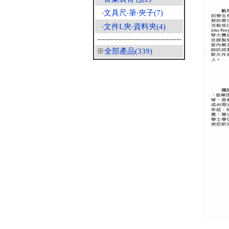
‧
文具尺‧筆‧夾子(7)
‧
文件L夾‧資料夾(4)
---------------------------------
※
全部產品(339)