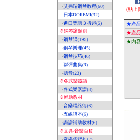
‧
艾弗瑞鋼琴教程(60)
(點上
‧
日本DOREMI(32)
‧
進口樂譜３折起(5)
★產
※鋼琴譜類別
★產
‧
鋼琴譜(195)
★內
‧
鋼琴樂理(45)
‧
鋼琴技巧(46)
‧
聯彈曲集(9)
‧
聽音(23)
※各式樂器譜
‧
各式樂器譜(8)
※輔助教材
‧
音樂聯絡簿(6)
‧
五線譜本(6)
‧
識譜補助教材(6)
※文具‧音樂百貨
‧
音樂袋背包(2)