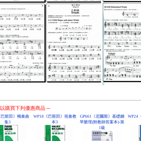
以購買下列優惠商品 ─
5《巴斯田》獨奏曲
WP18《巴斯田》視奏教
GP661《尼爾斯》基礎鋼
WP2
集3
本3
琴樂理(附教師答案本)-第
1級