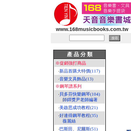
www.168musicbooks.com.tw
產 品 分 類
※促銷強打商品
‧
新品首購大特價(117)
‧
音樂文具飾品(13)
※鋼琴譜系列
‧
貝多芬快樂鋼琴(104)
師鐸獎尹老師編著
‧
美啟思成功教程(21)
‧
好連得鋼琴教程(35)
薇麗絲
‧
巴斯田、尼爾斯(51)