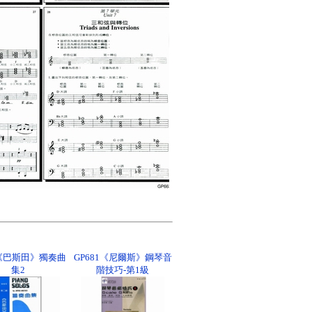
4《巴斯田》獨奏曲
GP681《尼爾斯》鋼琴音
集2
階技巧-第1級