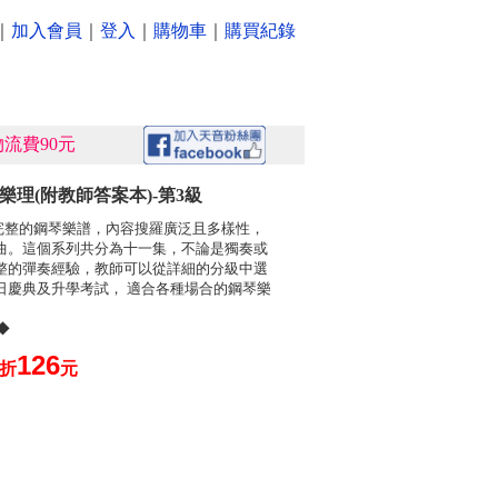
｜
加入會員
｜
登入
｜
購物車
｜
購買紀錄
流費90元
樂理(附教師答案本)-第3級
完整的鋼琴樂譜，內容搜羅廣泛且多樣性，
曲。這個系列共分為十一集，不論是獨奏或
整的彈奏經驗，教師可以從詳細的分級中選
日慶典及升學考試， 適合各種場合的鋼琴樂
)◆
126
0折
元