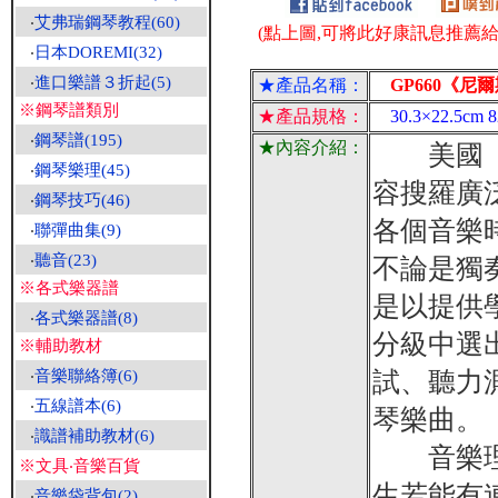
‧
艾弗瑞鋼琴教程(60)
(點上圖,可將此好康訊息推薦給朋
‧
日本DOREMI(32)
‧
進口樂譜３折起(5)
★產品名稱：
GP660《尼爾
※鋼琴譜類別
★產品規格：
30.3×22.5c
‧
鋼琴譜(195)
★內容介紹：
美國「尼
‧
鋼琴樂理(45)
容搜羅廣
‧
鋼琴技巧(46)
各個音樂
‧
聯彈曲集(9)
‧
聽音(23)
不論是獨
※各式樂器譜
是以提供
‧
各式樂器譜(8)
分級中選
※輔助教材
試、聽力
‧
音樂聯絡簿(6)
‧
五線譜本(6)
琴樂曲。
‧
識譜補助教材(6)
音樂理論
※文具‧音樂百貨
生若能有
‧
音樂袋背包(2)