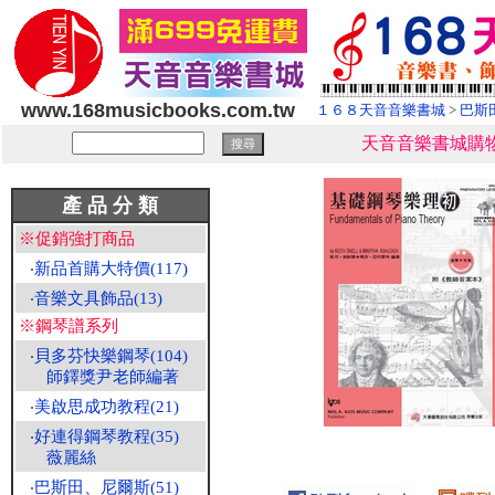
www.168musicbooks.com.tw
１６８天音音樂書城
>
巴斯
天音音樂書城購物
產 品 分 類
※促銷強打商品
‧
新品首購大特價(117)
‧
音樂文具飾品(13)
※鋼琴譜系列
‧
貝多芬快樂鋼琴(104)
師鐸獎尹老師編著
‧
美啟思成功教程(21)
‧
好連得鋼琴教程(35)
薇麗絲
‧
巴斯田、尼爾斯(51)