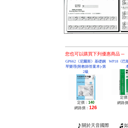
您也可以購買下列優惠商品 ─
GP662《尼爾斯》基礎鋼
WP18《
琴樂理(附教師答案本)-第
2級
定價
定價：
140
網路
126
網路價：
關於天音國際