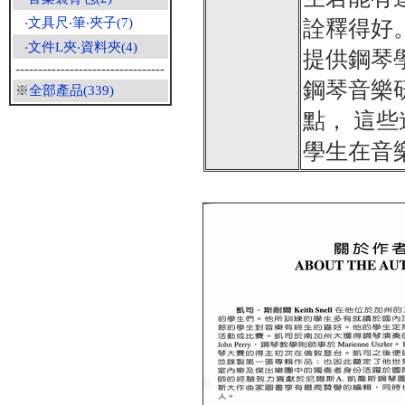
‧
文具尺‧筆‧夾子(7)
詮釋得好
‧
文件L夾‧資料夾(4)
提供鋼琴
---------------------------------
鋼琴音樂
※
全部產品(339)
點， 這
學生在音