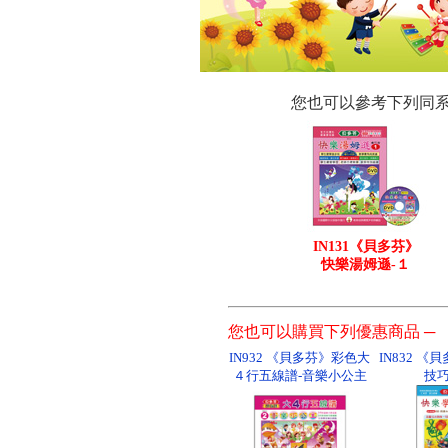
您也可以參考下列同
IN131《貝多芬》
快樂湯姆遜-１
您也可以購買下列優惠商品 ─
IN932 《貝多芬》彩色大
IN832 
４行五線譜-音樂小公主
技巧