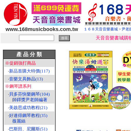
www.168musicbooks.com.tw
１６８天音音樂書城
>
尹老
天音音樂書城購物
產 品 分 類
※促銷強打商品
‧
新品首購大特價(117)
‧
音樂文具飾品(13)
※鋼琴譜系列
‧
貝多芬快樂鋼琴(104)
師鐸獎尹老師編著
‧
美啟思成功教程(21)
‧
好連得鋼琴教程(35)
薇麗絲
‧
巴斯田、尼爾斯(51)