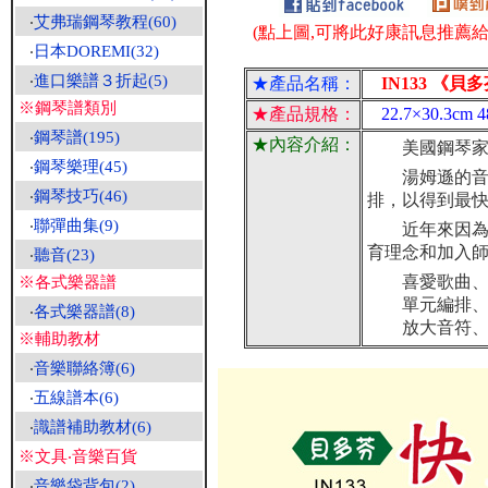
‧
艾弗瑞鋼琴教程(60)
(點上圖,可將此好康訊息推薦給朋
‧
日本DOREMI(32)
‧
進口樂譜３折起(5)
★產品名稱：
IN133 《貝
※鋼琴譜類別
★產品規格：
22.7×30.3
‧
鋼琴譜(195)
★內容介紹：
美國鋼琴家湯
‧
鋼琴樂理(45)
湯姆遜的音樂
‧
鋼琴技巧(46)
排，以得到最
‧
聯彈曲集(9)
近年來因為音
育理念和加入
‧
聽音(23)
喜愛歌曲、數
※各式樂器譜
單元編排、樂
‧
各式樂器譜(8)
放大音符、保
※輔助教材
‧
音樂聯絡簿(6)
‧
五線譜本(6)
‧
識譜補助教材(6)
※文具‧音樂百貨
‧
音樂袋背包(2)