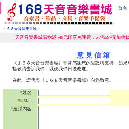
首頁
１６８天音音樂書城
>
天音音樂書城購物滿699元即享免運費，未滿699元加收物
意 見 信 箱
《１６８天音音樂書城》非常感謝您的愛護與支持，如果
指教請告訴我們，以便我們日後改進。
在此，謹代表《１６８天音音樂書城》向您致意。
*
姓名：
*
E-Mail：
*
建議內容：