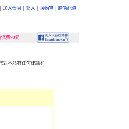
｜
加入會員
｜
登入
｜
購物車
｜
購買紀錄
流費90元
您對本站有任何建議和