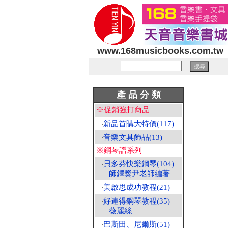
www.168musicbooks.com.tw
產 品 分 類
※促銷強打商品
‧
新品首購大特價(117)
‧
音樂文具飾品(13)
※鋼琴譜系列
‧
貝多芬快樂鋼琴(104)
師鐸獎尹老師編著
‧
美啟思成功教程(21)
‧
好連得鋼琴教程(35)
薇麗絲
‧
巴斯田、尼爾斯(51)