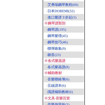
‧
艾弗瑞鋼琴教程(60)
‧
日本DOREMI(32)
‧
進口樂譜３折起(5)
※鋼琴譜類別
‧
鋼琴譜(195)
‧
鋼琴樂理(45)
‧
鋼琴技巧(46)
‧
聯彈曲集(9)
‧
聽音(23)
※各式樂器譜
‧
各式樂器譜(8)
※輔助教材
‧
音樂聯絡簿(6)
‧
五線譜本(6)
‧
識譜補助教材(6)
※文具‧音樂百貨
‧
音樂袋背包(2)